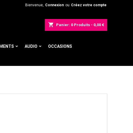
Bienvenue,
Connexion
ou
Créez votre compte
shopping_cart
Panier:
0
Produits - 0,00 €
UMENTS
AUDIO
OCCASIONS