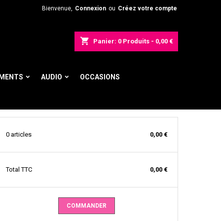
Bienvenue,
Connexion
ou
Créez votre compte
shopping_cart
Panier:
0
Produits - 0,00 €
UMENTS
AUDIO
OCCASIONS
0 articles
0,00 €
Total
TTC
0,00 €
COMMANDER