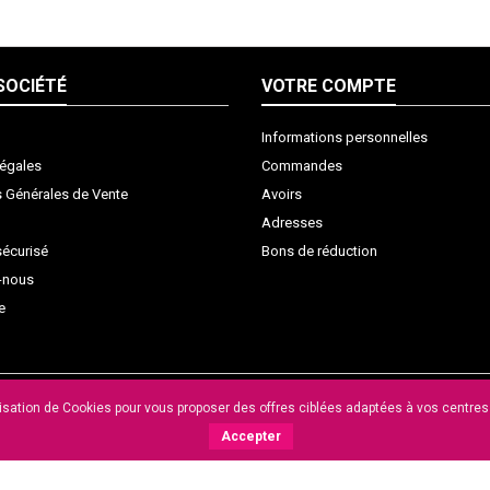
SOCIÉTÉ
VOTRE COMPTE
Informations personnelles
légales
Commandes
s Générales de Vente
Avoirs
Adresses
sécurisé
Bons de réduction
-nous
e
lisation de Cookies pour vous proposer des offres ciblées adaptées à vos centres d
Accepter
© Copyright 2026 Midi Music. Création du site : uniT groupe