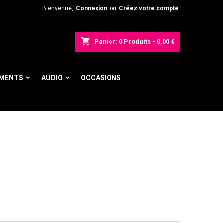
Bienvenue,
Connexion
ou
Créez votre compte
shopping_cart
Panier:
0
Produits - 0,00 €
UMENTS
AUDIO
OCCASIONS