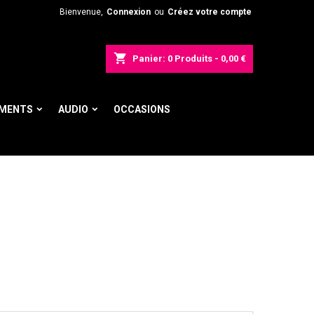
Bienvenue,
Connexion
ou
Créez votre compte
shopping_cart
Panier:
0
Produits - 0,00 €
UMENTS
AUDIO
OCCASIONS