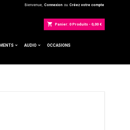
Bienvenue,
Connexion
ou
Créez votre compte
shopping_cart
Panier:
0
Produits - 0,00 €
UMENTS
AUDIO
OCCASIONS