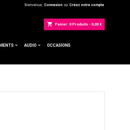
Bienvenue,
Connexion
ou
Créez votre compte
shopping_cart
Panier:
0
Produits - 0,00 €
UMENTS
AUDIO
OCCASIONS