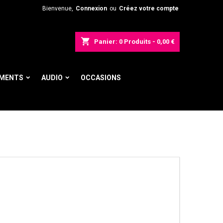
Bienvenue,
Connexion
ou
Créez votre compte
shopping_cart
Panier:
0
Produits - 0,00 €
UMENTS
AUDIO
OCCASIONS